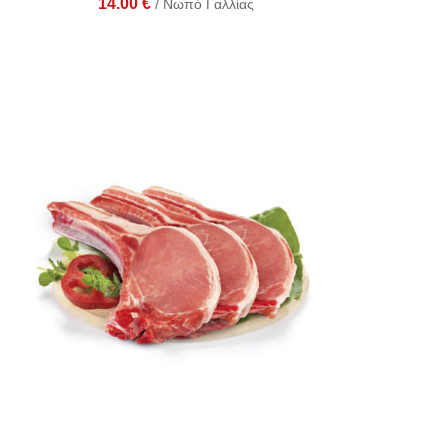
14.00
€
/ Νωπό Γαλλίας