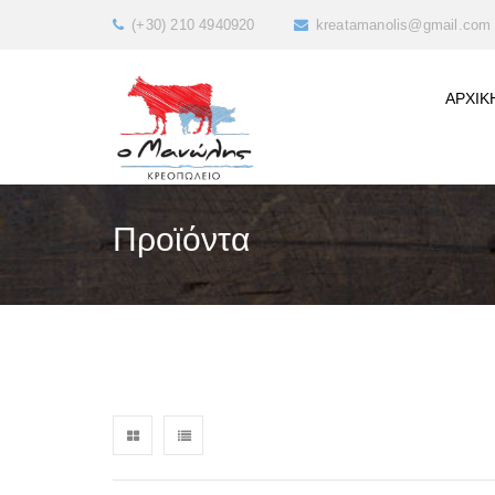
(+30) 210 4940920
kreatamanolis@gmail.com
ΑΡΧΙΚ
Προϊόντα