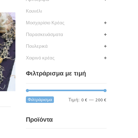
Κουνέλι
Μοσχαρίσιο Κρέας
Παρασκευάσματα
Πουλερικά
Χοιρινό κρέας
Φιλτράρισμα με τιμή
Ελάχιστη
Μέγιστη
Φιλτράρισμα
Τιμή:
0 €
—
200 €
τιμή
τιμή
Προϊόντα