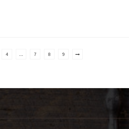
4
…
7
8
9