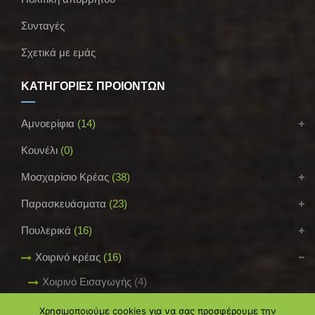
Συνταγές
Σχετικά με εμάς
ΚΑΤΗΓΟΡΙΕΣ ΠΡΟΪΟΝΤΩΝ
Αμνοερίφια
(14)
Κουνέλι
(0)
Μοσχαρίσιο Κρέας
(38)
Παρασκευάσματα
(23)
Πουλερικά
(16)
Χοιρινό κρέας
(16)
Χοιρινό Εισαγωγής
(4)
Χοιρινό Ελληνικό
(10)
Χρησιμοποιούμε cookies για να σας προσφέρουμε την