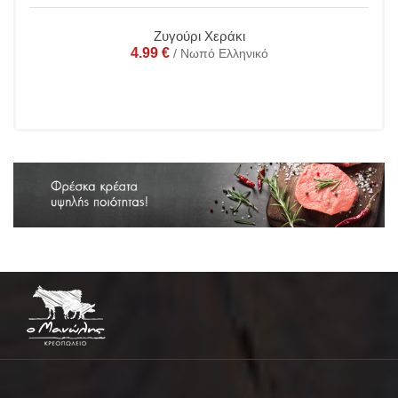
Ζυγούρι Χεράκι
4.99
€
/ Νωπό Ελληνικό