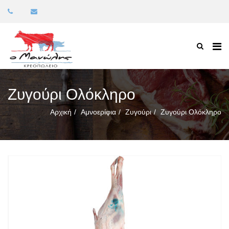
Ζυγούρι Ολόκληρο
Αρχική
Αμνοερίφια
Ζυγούρι
Ζυγούρι Ολόκληρο