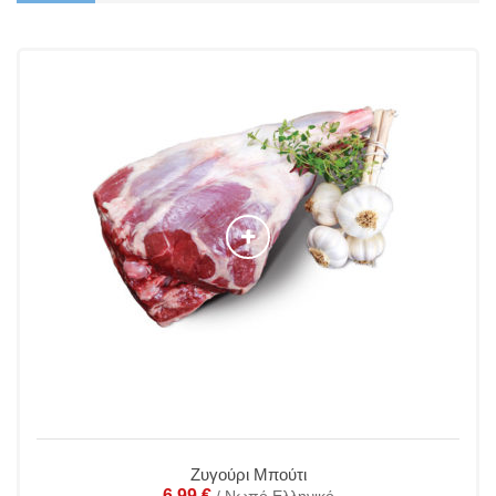
Ζυγούρι Μπούτι
6.99
€