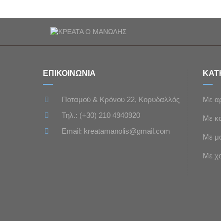
ΕΠΙΚΟΙΝΩΝΙΑ
ΚΑΤ
Ποταμού & Κρόνου 22, Κορυδαλλός
Με α
Τηλ.:
(+30) 210 4940920
Με κ
Email:
kreatamanolis@gmail.com
Με μ
Με χο