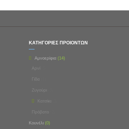
ΚΑΤΗΓΟΡΙΕΣ ΠΡΟΪΟΝΤΩΝ
Αμνοερίφια
(14)
Αρνί
(5)
Γίδα
(1)
Ζυγούρι
(3)
Κατσίκι
(3)
Πρόβατο
(2)
Κουνέλι
(0)