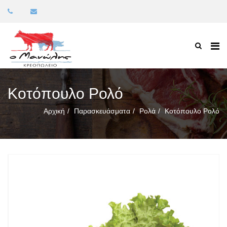
Κοτόπουλο Ρολό
Αρχική
Παρασκευάσματα
Ρολά
Κοτόπουλο Ρολό