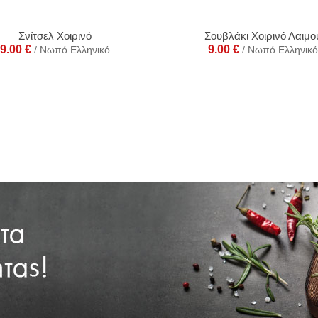
Σνίτσελ Χοιρινό
Σουβλάκι Χοιρινό Λαιμο
9.00
€
9.00
€
/ Νωπό Ελληνικό
/ Νωπό Ελληνικό