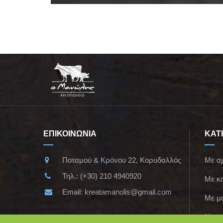
ΕΠΙΚΟΙΝΩΝΙΑ
ΚΑΤ
Ποταμού & Κρόνου 22, Κορυδαλλός
Με α
Τηλ.:
(+30) 210 4940920
Με κ
Email:
kreatamanolis@gmail.com
Με μ
Με χο