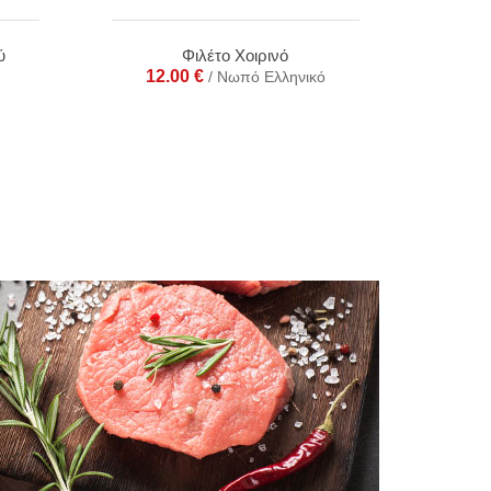
ύ
Φιλέτο Χοιρινό
12.00
€
/ Νωπό Ελληνικό