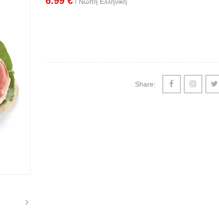
6.99
€
/ Νωπή Ελληνική
Share: