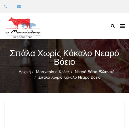
Σπάλα Χωρίς Κόκαλο Νεαρό
Βόειο
Αρχική
Μοσχαρίσιο Κρέας
Νεαρό Βόειο Ελληνικό
Σπάλα Χωρίς Κόκαλο Νεαρό Βόειο