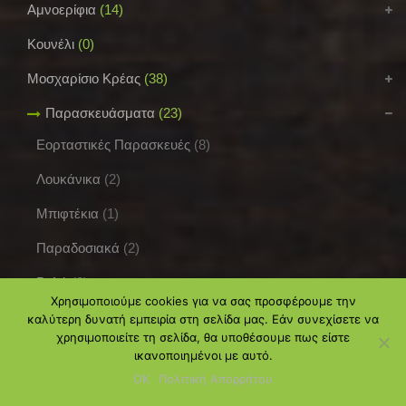
Αμνοερίφια
(14)
Κουνέλι
(0)
Μοσχαρίσιο Κρέας
(38)
Παρασκευάσματα
(23)
Εορταστικές Παρασκευές
(8)
Λουκάνικα
(2)
Μπιφτέκια
(1)
Παραδοσιακά
(2)
Ρολά
(2)
Χρησιμοποιούμε cookies για να σας προσφέρουμε την
Σουβλάκια
(2)
καλύτερη δυνατή εμπειρία στη σελίδα μας. Εάν συνεχίσετε να
χρησιμοποιείτε τη σελίδα, θα υποθέσουμε πως είστε
Τηγανιές
(1)
ικανοποιημένοι με αυτό.
ΟΚ
Πολιτική Απορρήτου
Πουλερικά
(16)