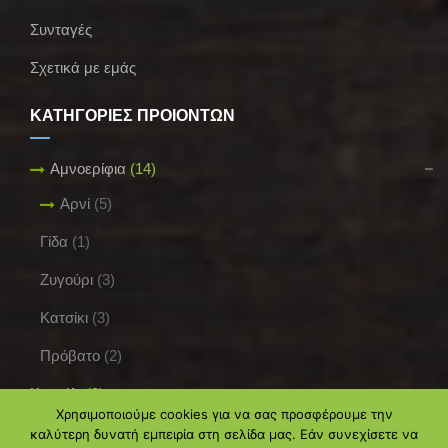
Συνταγές
Σχετικά με εμάς
ΚΑΤΗΓΟΡΙΕΣ ΠΡΟΪΟΝΤΩΝ
Αμνοερίφια
(14)
Αρνί
(5)
Γίδα
(1)
Ζυγούρι
(3)
Κατσίκι
(3)
Πρόβατο
(2)
Κουνέλι
(0)
Χρησιμοποιούμε cookies για να σας προσφέρουμε την
Μοσχαρίσιο Κρέας
(38)
καλύτερη δυνατή εμπειρία στη σελίδα μας. Εάν συνεχίσετε να