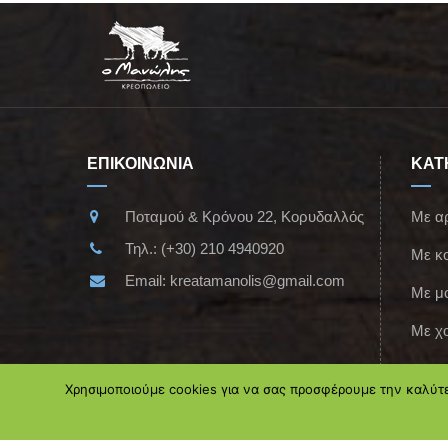
ΕΠΙΚΟΙΝΩΝΙΑ
ΚΑΤ
Ποταμού & Κρόνου 22, Κορυδαλλός
Με α
Τηλ.:
(+30) 210 4940920
Με κ
Email:
kreatamanolis@gmail.com
Με μ
Με χο
Χρησιμοποιούμε cookies για να σας προσφέρουμε την καλύτερ