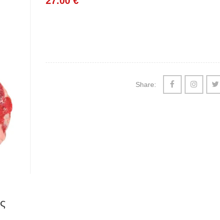
27.00
€
Share:
ς