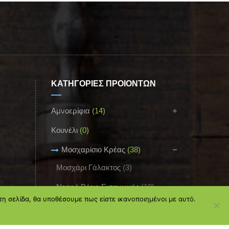
ΚΑΤΗΓΟΡΙΕΣ ΠΡΟΪΟΝΤΩΝ
Αμνοερίφια
(14)
Κουνέλι
(0)
Μοσχαρίσιο Κρέας
(38)
Μοσχάρι Γάλακτος
(3)
Νεαρό Βόειο Εισαγωγής
(10)
τη σελίδα, θα υποθέσουμε πως είστε ικανοποιημένοι με αυτό.
Νεαρό Βόειο Ελληνικό
(13)
Παρασκευάσματα
(23)