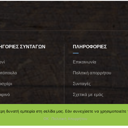
ΗΓΟΡΙΕΣ ΣΥΝΤΑΓΩΝ
ΠΛΗΡΟΦΟΡΙΕΣ
ρνί
Επικοινωνία
οτόπουλο
Πολιτική απορρήτου
οσχάρι
Συνταγές
ιρινό
Σχετικά με εμάς
η δυνατή εμπειρία στη σελίδα μας. Εάν συνεχίσετε να χρησιμοποιείτε 
ΟΚ
Πολιτική Απορρήτου