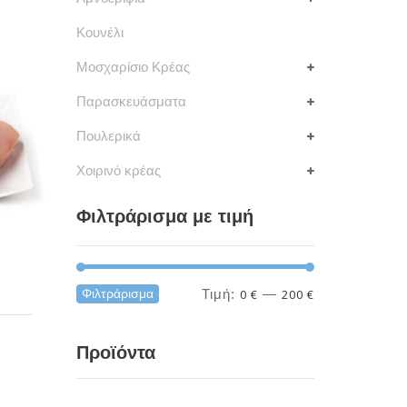
Κουνέλι
Μοσχαρίσιο Κρέας
Παρασκευάσματα
Πουλερικά
Χοιρινό κρέας
Φιλτράρισμα με τιμή
Ελάχιστη
Μέγιστη
Φιλτράρισμα
Τιμή:
0 €
—
200 €
τιμή
τιμή
Προϊόντα