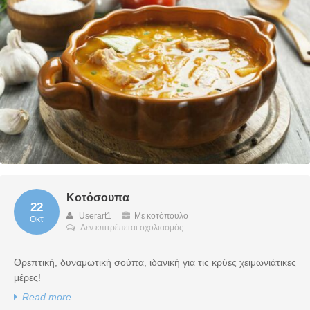
Κοτόσουπα
22
Userart1
Με κοτόπουλο
Οκτ
στο
Δεν επιτρέπεται σχολιασμός
Κοτόσουπα
Θρεπτική, δυναμωτική σούπα, ιδανική για τις κρύες χειμωνιάτικες
μέρες!
Read more