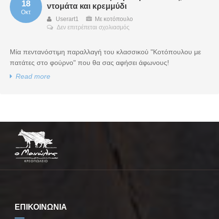
18
ντομάτα και κρεμμύδι
Οκτ
Userart1
Με κοτόπουλο
στο
Δεν επιτρέπεται σχολιασμός
Κοτόπουλο
στο
Μία πεντανόστιμη παραλλαγή του κλασσικού "Κοτόπουλου με
φούρνο
με
πατάτες στο φούρνο" που θα σας αφήσει άφωνους!
πατάτες,
Read more
ντομάτα
και
κρεμμύδι
ΕΠΙΚΟΙΝΩΝΙΑ