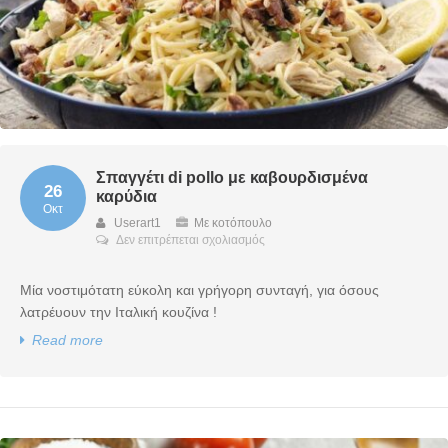
Σπαγγέτι di pollo με καβουρδισμένα
26
καρύδια
Οκτ
Userart1
Με κοτόπουλο
στο
Δεν επιτρέπεται σχολιασμός
Σπαγγέτι
di
Μία νοστιμότατη εύκολη και γρήγορη συνταγή, για όσους
pollo
με
λατρέυουν την Ιταλική κουζίνα !
καβουρδισμένα
Read more
καρύδια