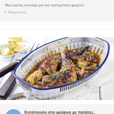
με
Μια εύκολη συνταγή για ένα νοστιμότατο φαγητό!
Κοτόπουλο
Ογκρατέν
Read more
Κοτόπουλο στο φούρνο με πατάτες,