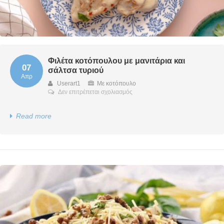
Φιλέτα κοτόπουλου με μανιτάρια και
07
σάλτσα τυριού
Απρ
Userart1
Με κοτόπουλο
στο
Δεν επιτρέπεται σχολιασμός
Φιλέτα
κοτόπουλου
Read more
με
μανιτάρια
και
σάλτσα
τυριού