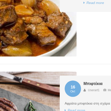
Read more
Μπιφτέκια
16
Userart1
Με
Οκτ
Αφράτα μπιφτέκια στη σχάρα ή
Read more