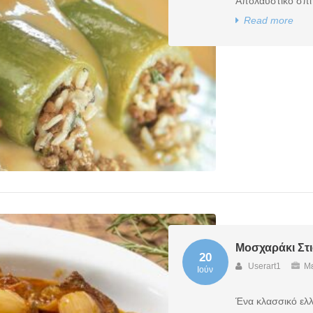
Απολαυστικό σπιτ
Read more
Μοσχαράκι Στ
20
Userart1
Με
Ιούν
Ένα κλασσικό ελλη