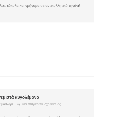
μοσχαρίσιες
μπριζόλες
ες, εύκολα και γρήγορα σε αντικολλητικό τηγάνι!
γεμιστά αυγολέμονο
στο
 μοσχάρι
Δεν επιτρέπεται σχολιασμός
Κολοκυθάκια
γεμιστά