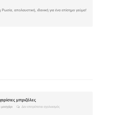
Μοσχάρι
Στρογκανόφ
 Ρωσία, απολαυστική, ιδανική για ένα επίσημο γεύμα!
αρίσιες μπριζόλες
στο
 μοσχάρι
Δεν επιτρέπεται σχολιασμός
Ζουμερές