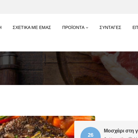
Η
ΣΧΕΤΙΚΑ ΜΕ ΕΜΑΣ
ΠΡΟΪΟΝΤΑ
ΣΥΝΤΑΓΕΣ
ΕΠ
Μοσχάρι στη γ
26