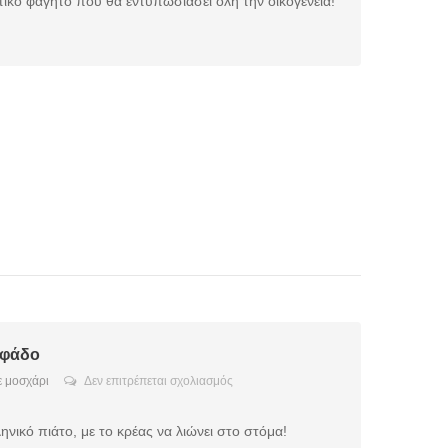
ικό φαγητό που θα εντυπωσιάσει όλη την οικογένεια!
αυγολέμονο
ιφάδο
στο
 μοσχάρι
Δεν επιτρέπεται σχολιασμός
Μοσχαράκι
Στιφάδο
νικό πιάτο, με το κρέας να λιώνει στο στόμα!