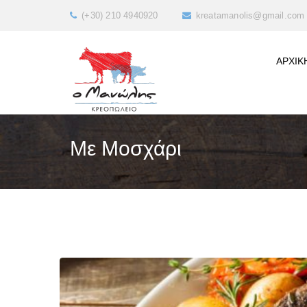
(+30) 210 4940920
kreatamanolis@gmail.com
ΑΡΧΙΚ
Με Μοσχάρι