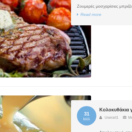
Ζουμερές μοσχαρίσιες μπριζόλ
Read more
Κολοκυθάκια 
31
Userart1
Με
Ιούλ