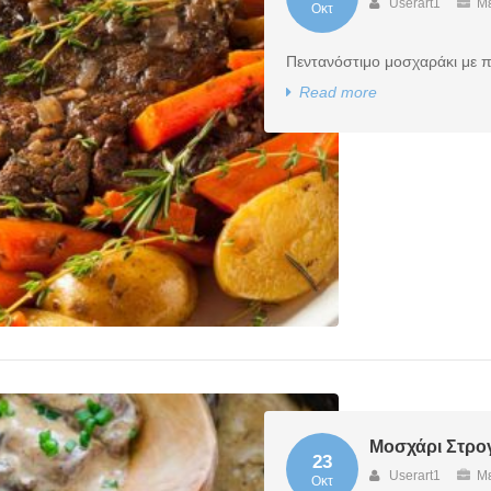
Userart1
Με
Οκτ
Πεντανόστιμο μοσχαράκι με π
Read more
Μοσχάρι Στρο
23
Userart1
Με
Οκτ