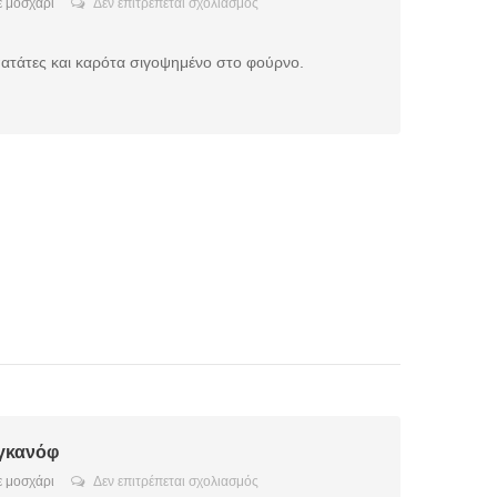
στο
 μοσχάρι
Δεν επιτρέπεται σχολιασμός
Μοσχάρι
στη
γάστρα
ατάτες και καρότα σιγοψημένο στο φούρνο.
με
πατάτες
και
καρότα
γκανόφ
στο
 μοσχάρι
Δεν επιτρέπεται σχολιασμός