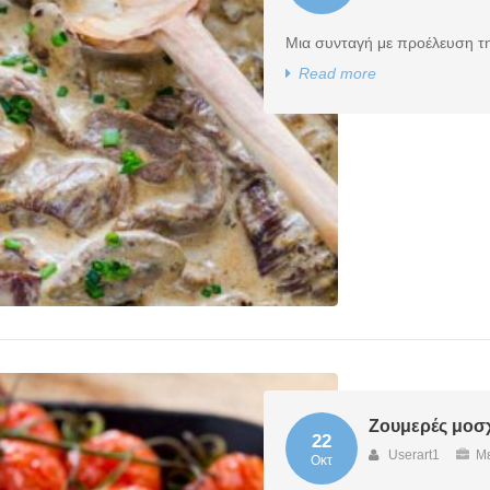
Μια συνταγή με προέλευση τη
Read more
Ζουμερές μοσχ
22
Userart1
Με
Οκτ